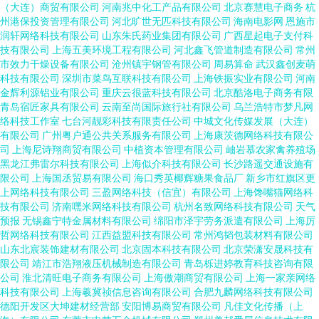
（大连）商贸有限公司
河南兆中化工产品有限公司
北京赛慧电子商务
杭
州港保投资管理有限公司
河北旷世无匹科技有限公司
海南电影网
恩施市
润轩网络科技有限公司
山东朱氏药业集团有限公司
广西星起电子支付科
技有限公司
上海五美环境工程有限公司
河北鑫飞管道制造有限公司
常州
市效力干燥设备有限公司
沧州镇宇钢管有限公司
周易算命
武汉鑫创麦萌
科技有限公司
深圳市菜鸟互联科技有限公司
上海铁振实业有限公司
河南
金辉利源铝业有限公司
重庆云很蓝科技有限公司
北京酷洛电子商务有限
青岛宿匠家具有限公司
云南至尚国际旅行社有限公司
乌兰浩特市梦凡网
络科技工作室
七台河靓彩科技有限责任公司
中城文化传媒发展（大连）
有限公司
广州粤户通公共关系服务有限公司
上海康茨德网络科技有限公
司
上海尼诗翔商贸有限公司
中植资本管理有限公司
岫岩慕农家禽养殖场
黑龙江弗雷尔科技有限公司
上海似介科技有限公司
长沙路遥交通设施有
限公司
上海国丞贸易有限公司
海口秀英椰辉糖果食品厂
新乡市红旗区更
上网络科技有限公司
三盈网络科技（信宜）有限公司
上海馋嘴猫网络科
技有限公司
济南嘿米网络科技有限公司
杭州名致网络科技有限公司
天气
预报
无锡鑫宁特金属材料有限公司
绵阳市泽宇劳务派遣有限公司
上海厉
哲网络科技有限公司
江西益盟科技有限公司
常州鸿韬包装材料有限公司
山东北宸装饰建材有限公司
北京固本科技有限公司
北京荣潇安晟科技有
限公司
靖江市浩翔液压机械制造有限公司
青岛栎进婷教育科技咨询有限
公司
淮北清旺电子商务有限公司
上海傲潮商贸有限公司
上海一家亲网络
科技有限公司
上海羲冀祯信息咨询有限公司
合肥九麟网络科技有限公司
德阳开发区大坤建材经营部
安阳博易商贸有限公司
凡佳文化传播（上